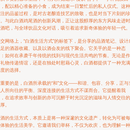
酒，配以精心准备的小食，成为结束一日繁忙后的私人仪式。这
专注的品鉴过程，是对古老酿造技艺的致敬，也是对当下片刻的
惜。与此白酒鸡尾酒的创新风潮，正让这股醇厚的东方风味走进
尚酒吧，与全球饮品文化对话，吸引着追求新奇体验的年轻一代
社交网络上，“白酒生活方式”的标签下，是分享的品酒笔记、设计
十足的酒器收藏、以及以酒会友的线下聚会。它关乎的是一种态
度：如何在承袭千年传统的找到与现代生活共鸣的节奏。无论是
为礼物传递情谊，还是在独处时慰藉心灵，白酒都提供了一种充
温度的选择。
更重要的是，白酒所承载的“和”文化——和谐、包容、分享，正与
代人所向往的平衡、深度连接的生活方式不谋而合。它提醒着我
们，在追求效率与创新的亦可沉醉于时光沉淀的滋味与人情交往
醇厚。
白酒的生活方式，本质上是将一种深邃的文化遗产，转化为可被
日体验的生活美学。它邀请我们举杯，不仅为欢庆，也为理解一