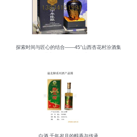
探索时间与匠心的结合——45°山西杏花村汾酒集
团世家酒20年陈酿深度解析
白酒 千年岁月的醇香与传承