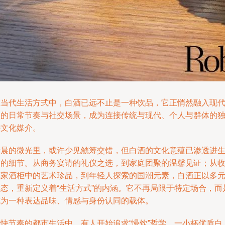
在当代生活方式中，白酒已远不止是一种饮品，它正悄然融入现
人的日常节奏与社交场景，成为连接传统与现代、个人与群体的
特文化媒介。
清晨的微光里，或许少见觥筹交错，但白酒的文化意蕴已渗透进
活的细节。从商务宴请的礼仪之选，到家庭团聚的温馨见证；从
藏家酒柜中的艺术珍品，到年轻人探索的国潮元素，白酒正以多
姿态，重新定义着“生活方式”的内涵。它不再局限于特定场合，而
成为一种表达品味、情感与身份认同的载体。
在快节奏的都市生活中，有人开始追求“慢饮”哲学。一小杯优质白