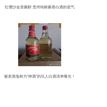
红缨沙金质酱醇 贵州纯粮酱香白酒的底气
与商机
被老酒鬼称为“神酒”的坑人白酒清单曝光！
你喝过几种？