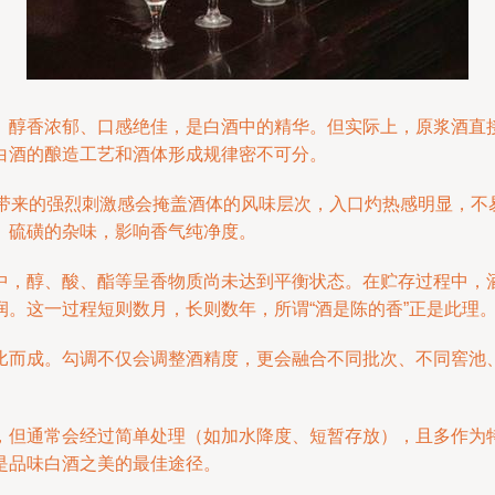
）醇香浓郁、口感绝佳，是白酒中的精华。但实际上，原浆酒直
白酒的酿造工艺和酒体形成规律密不可分。
度带来的强烈刺激感会掩盖酒体的风味层次，入口灼热感明显，不
、硫磺的杂味，影响香气纯净度。
中，醇、酸、酯等呈香物质尚未达到平衡状态。在贮存过程中，
。这一过程短则数月，长则数年，所谓“酒是陈的香”正是此理
比而成。勾调不仅会调整酒精度，更会融合不同批次、不同窖池
。
，但通常会经过简单处理（如加水降度、短暂存放），且多作为
是品味白酒之美的最佳途径。